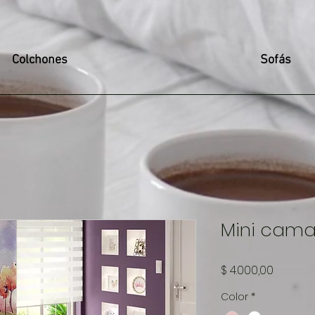
Colchones
Sofás
Mini cama
Precio
$ 4.000,00
Color
*