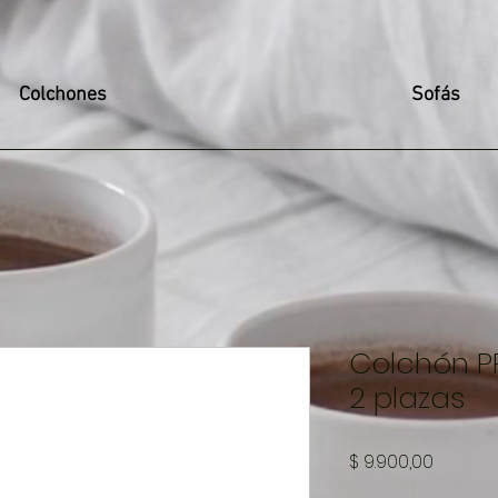
Colchones
Sofás
Colchón P
2 plazas
Precio
$ 9.900,00