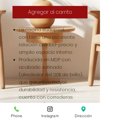
Agregar al carrito
La cocina Budapest
con tiene una excelente
relación calidad-precio y
amplio espacio interno.
Producida en MDP con
acabado satinado
(alrededor del 20% de brillo),
que garantiza mayor
durabilidad y resistencia,
cuenta con correderas
metálicas (manejo más
ligero), pies de polipropileno
Phone
Instagram
Dirección
retro, que hacen más
elegante el ambiente,
tiradores de ABS y tapa en