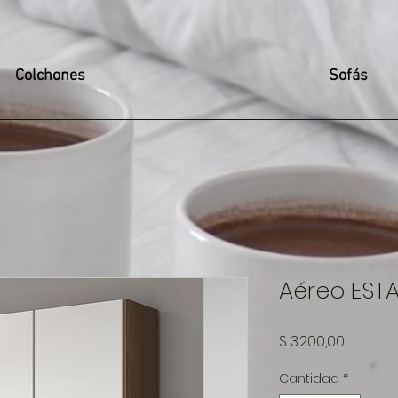
Colchones
Sofás
Aéreo EST
Precio
$ 3.200,00
Cantidad
*